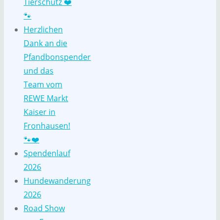
Tierschutz ❤️
🐾
Herzlichen
Dank an die
Pfandbonspender
und das
Team vom
REWE Markt
Kaiser in
Fronhausen!
🐾❤️
Spendenlauf
2026
Hundewanderung
2026
Road Show