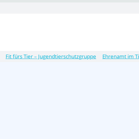
Fit fürs Tier – Jugendtierschutzgruppe
Ehrenamt im T