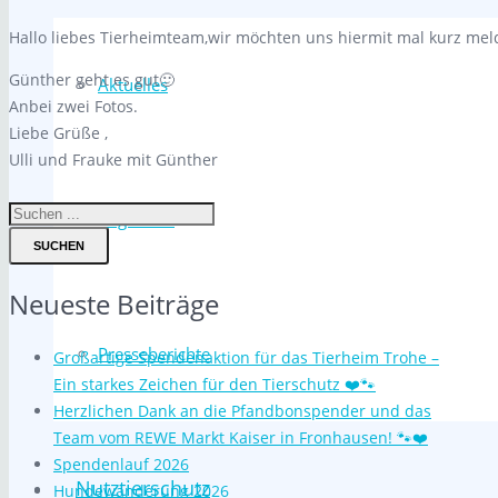
Hallo liebes Tierheimteam,wir möchten uns hiermit mal kurz mel
Günther geht es gut🙂
Aktuelles
Anbei zwei Fotos.
Liebe Grüße ,
Ulli und Frauke mit Günther
Allgemein
SUCHEN
Neueste Beiträge
Presseberichte
Großartige Spendenaktion für das Tierheim Trohe –
Ein starkes Zeichen für den Tierschutz ❤️🐾
Herzlichen Dank an die Pfandbonspender und das
Team vom REWE Markt Kaiser in Fronhausen! 🐾❤️
Spendenlauf 2026
Nutztierschutz
Hundewanderung 2026