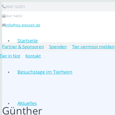
0641 52251
0641 54652
info@tsv-giessen.de
Startseite
Partner & Sponsoren
Spenden
Tier vermisst melden
Tier in Not
Kontakt
Besuchstage im Tierheim
Aktuelles
Günther