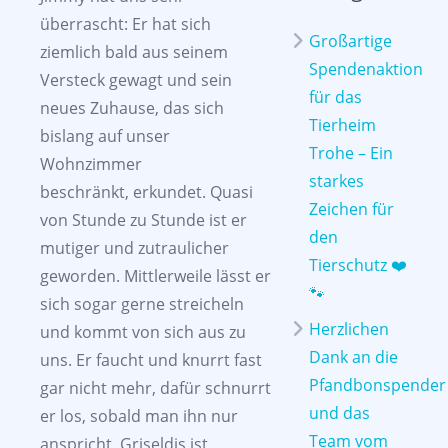
überrascht: Er hat sich
Großartige
ziemlich bald aus seinem
Spendenaktion
Versteck gewagt und sein
für das
neues Zuhause, das sich
Tierheim
bislang auf unser
Trohe – Ein
Wohnzimmer
starkes
beschränkt, erkundet. Quasi
Zeichen für
von Stunde zu Stunde ist er
den
mutiger und zutraulicher
Tierschutz ❤️
geworden. Mittlerweile lässt er
🐾
sich sogar gerne streicheln
Herzlichen
und kommt von sich aus zu
Dank an die
uns. Er faucht und knurrt fast
Pfandbonspender
gar nicht mehr, dafür schnurrt
und das
er los, sobald man ihn nur
Team vom
anspricht. Griseldis ist