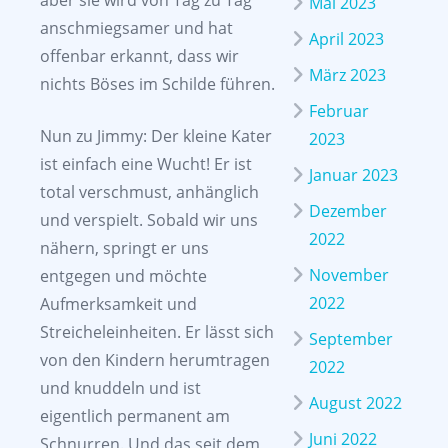
aber sie wird von Tag zu Tag
Mai 2023
anschmiegsamer und hat
April 2023
offenbar erkannt, dass wir
März 2023
nichts Böses im Schilde führen.
Februar
Nun zu Jimmy: Der kleine Kater
2023
ist einfach eine Wucht! Er ist
Januar 2023
total verschmust, anhänglich
Dezember
und verspielt. Sobald wir uns
2022
nähern, springt er uns
November
entgegen und möchte
2022
Aufmerksamkeit und
Streicheleinheiten. Er lässt sich
September
von den Kindern herumtragen
2022
und knuddeln und ist
August 2022
eigentlich permanent am
Juni 2022
Schnurren. Und das seit dem