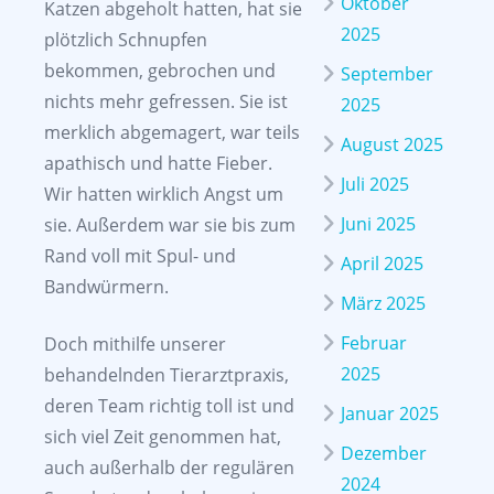
Oktober
Katzen abgeholt hatten, hat sie
2025
plötzlich Schnupfen
bekommen, gebrochen und
September
nichts mehr gefressen. Sie ist
2025
merklich abgemagert, war teils
August 2025
apathisch und hatte Fieber.
Juli 2025
Wir hatten wirklich Angst um
Juni 2025
sie. Außerdem war sie bis zum
Rand voll mit Spul- und
April 2025
Bandwürmern.
März 2025
Februar
Doch mithilfe unserer
2025
behandelnden Tierarztpraxis,
deren Team richtig toll ist und
Januar 2025
sich viel Zeit genommen hat,
Dezember
auch außerhalb der regulären
2024