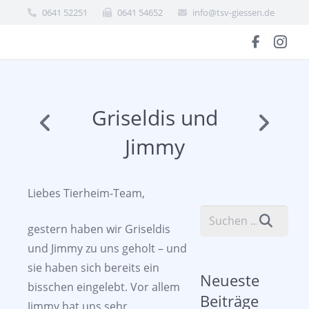
0641 52251
0641 54652
info@tsv-giessen.de
Griseldis und
Jimmy
Liebes Tierheim-Team,
gestern haben wir Griseldis
und Jimmy zu uns geholt – und
sie haben sich bereits ein
Neueste
bisschen eingelebt. Vor allem
Beiträge
Jimmy hat uns sehr