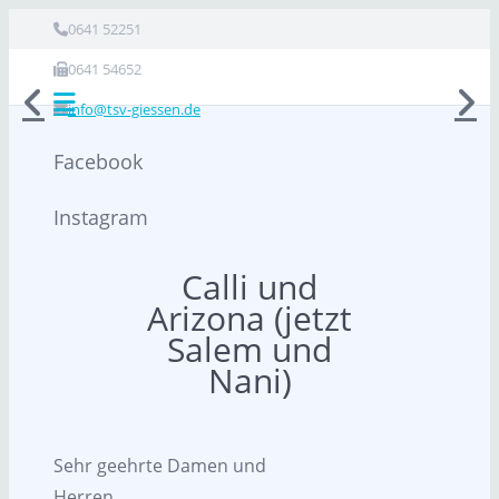
0641 52251
0641 54652
info@tsv-giessen.de
Facebook
Instagram
Calli und
Arizona (jetzt
Salem und
Nani)
Sehr geehrte Damen und
Herren,