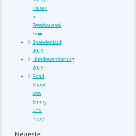
Kaiser
in
Fronhausen!
🐾❤️
Spendenlauf
2026
Hundewanderung
2026
Road
Show
von
Emmy
und
Pepe
Neueste