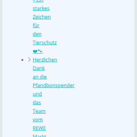
starkes
Zeichen
für
den
Tierschutz
❤️🐾
Herzlichen
Dank
an die
Pfandbonspender
und
das
Team
vom
REWE
Markt