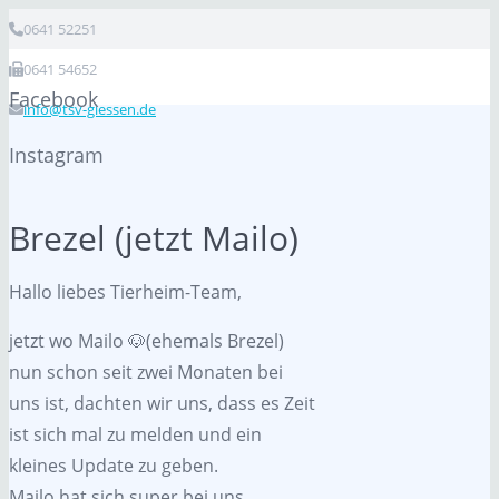
0641 52251
0641 54652
Facebook
info@tsv-giessen.de
Instagram
Brezel (jetzt Mailo)
Hallo liebes Tierheim-Team,
jetzt wo Mailo 🐶(ehemals Brezel)
nun schon seit zwei Monaten bei
uns ist, dachten wir uns, dass es Zeit
ist sich mal zu melden und ein
kleines Update zu geben.
Mailo hat sich super bei uns