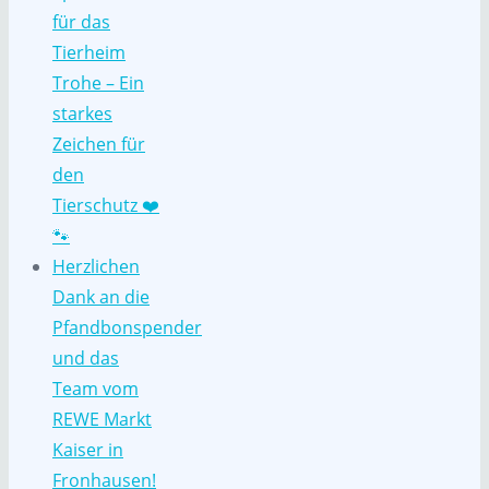
für das
Tierheim
Trohe – Ein
starkes
Zeichen für
den
Tierschutz ❤️
🐾
Herzlichen
Dank an die
Pfandbonspender
und das
Team vom
REWE Markt
Kaiser in
Fronhausen!