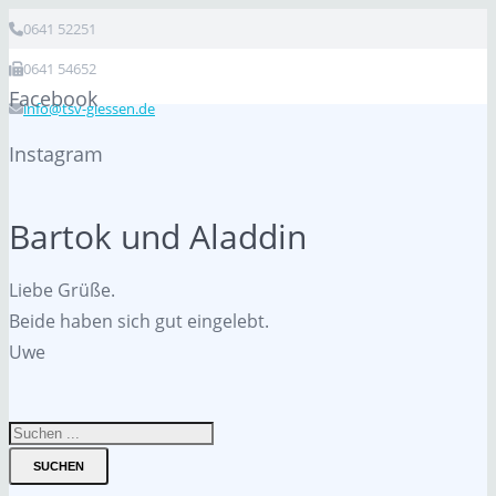
0641 52251
0641 54652
Facebook
info@tsv-giessen.de
Instagram
Bartok und Aladdin
Liebe Grüße.
Beide haben sich gut eingelebt.
Uwe
SUCHEN