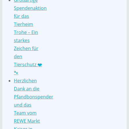
Großartige
Spendenaktion
für das
Tierheim
Trohe – Ein
starkes
Zeichen für
den
Tierschutz ❤️
🐾
Herzlichen
Dank an die
Pfandbonspender
und das
Team vom
REWE Markt