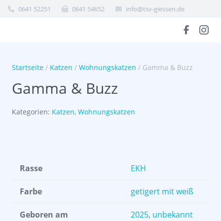
0641 52251
0641 54652
info@tsv-giessen.de
Startseite
/
Katzen
/
Wohnungskatzen
/ Gamma & Buzz
Gamma & Buzz
Kategorien:
Katzen
,
Wohnungskatzen
Rasse
EKH
Farbe
getigert mit weiß
Geboren am
2025
,
unbekannt