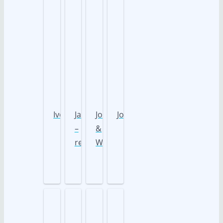
Ivory
Jazz
Johnny
Josy
–
&
reserviert
Walker