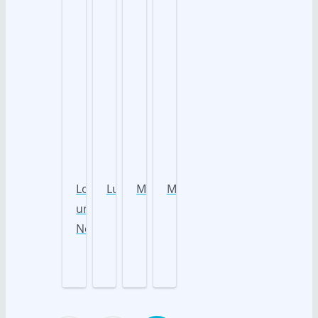
Loki
Lukas
Magnolia
Magnus
und
Nori