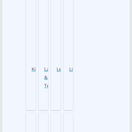
Kiki
Lakoto
Leon
Liese
&
Teeda