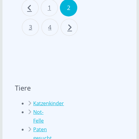
1
2
3
4
Tiere
Katzenkinder
Not-
Felle
Paten
gesucht