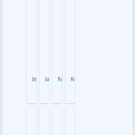
Joyce
Juri
Kakao
Kasimir