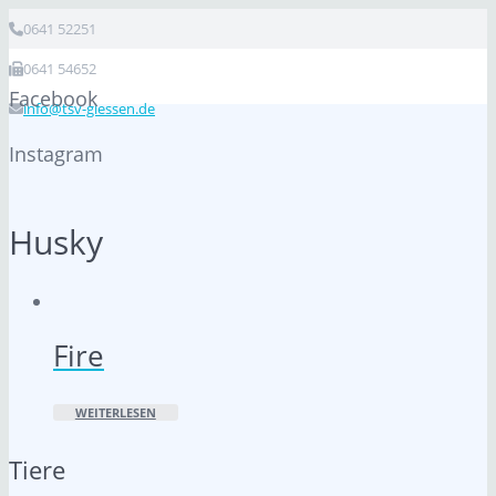
0641 52251
0641 54652
Facebook
info@tsv-giessen.de
Instagram
Husky
Fire
WEITERLESEN
Tiere