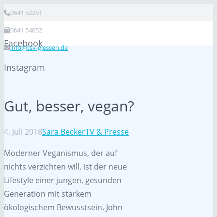
0641 52251
0641 54652
Facebook
info@tsv-giessen.de
Instagram
Gut, besser, vegan?
4. Juli 2018
Sara Becker
TV & Presse
Moderner Veganismus, der auf
nichts verzichten will, ist der neue
Lifestyle einer jungen, gesunden
Generation mit starkem
ökologischem Bewusstsein. John