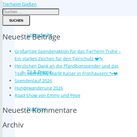
Tierheim Gießen
SUCHEN
Leitgedanke
Neueste Beiträge
Großartige Spendenaktion für das Tierheim Trohe –
Ein starkes Zeichen für den Tierschutz ❤️🐾
Herzlichen Dank an die Pfandbonspender und das
TV & Presse
Team vom REWE Markt Kaiser in Fronhausen! 🐾❤️
Spendenlauf 2026
Hundewanderung 2026
Road Show von Emmy und Pepe
Neueste Kommentare
Nutztiere
Archiv