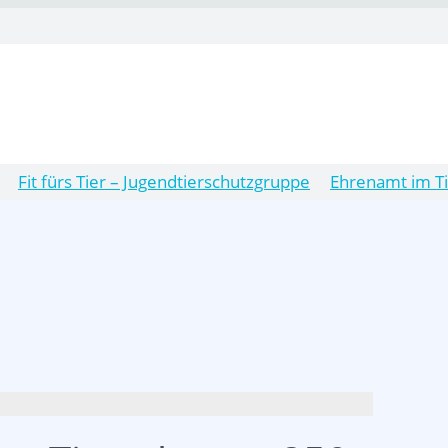
Fit fürs Tier – Jugendtierschutzgruppe
Ehrenamt im T