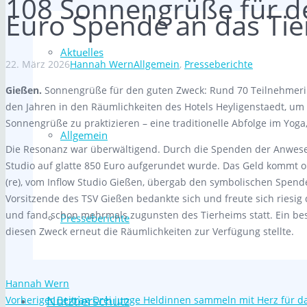
108 Sonnengrüße für de
Euro Spende an das Ti
Aktuelles
22. März 2026
Hannah Wern
Allgemein
,
Presseberichte
Gießen.
Sonnengrüße für den guten Zweck: Rund 70 Teilnehmer
den Jahren in den Räumlichkeiten des Hotels Heyligenstaedt, um
Sonnengrüße zu praktizieren – eine traditionelle Abfolge im Yoga,
Allgemein
Die Resonanz war überwältigend. Durch die Spenden der Anwe
Studio auf glatte 850 Euro aufgerundet wurde. Das Geld kommt
(re), vom Inflow Studio Gießen, übergab den symbolischen Spende
Vorsitzende des TSV Gießen bedankte sich und freute sich riesig 
und fand schon mehrmals zugunsten des Tierheims statt. Ein bes
Presseberichte
diesen Zweck erneut die Räumlichkeiten zur Verfügung stellte.
Hannah Wern
Nutztierschutz
Vorheriger Beitrag
Drei junge Heldinnen sammeln mit Herz für da