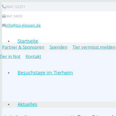
0641 52251
0641 54652
info@tsv-giessen.de
Startseite
Partner & Sponsoren
Spenden
Tier vermisst melden
Tier in Not
Kontakt
Besuchstage im Tierheim
Aktuelles