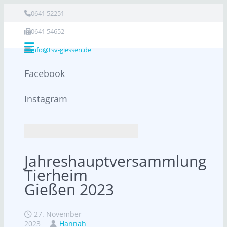
0641 52251
0641 54652
info@tsv-giessen.de
Facebook
Instagram
Jahreshauptversammlung
Tierheim
Gießen 2023
27. November
2023
Hannah