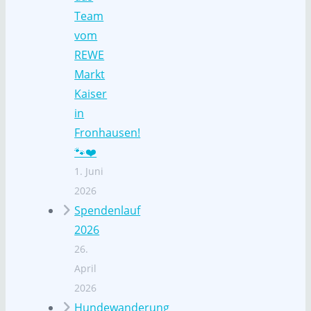
Team
vom
REWE
Markt
Kaiser
in
Fronhausen!
🐾❤️
1. Juni
2026
Spendenlauf
2026
26.
April
2026
Hundewanderung