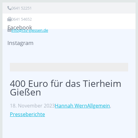
0641 52251
0641 54652
Facebook
info@tsv-giessen.de
Instagram
400 Euro für das Tierheim
Gießen
18. November 2023
Hannah Wern
Allgemein
,
Presseberichte