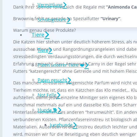
Vermittlung
Dank Ihrer Spende füllen sich die Regale mit
“Animonda Ca
Brwownie fehlt es gerade an Spezialfutter
“Urinary“
.
Schutzgebühr
Warum genau diese Produkte?
Tiere
Die Katzen hier stehen unter deutlich höherem Stress, als no
aussuchen können und Rangordnungsrangeleien sind dabei 
Tiere
stressbedingten Verdauungsstörungen, die durch wechselnd
Erfahrung gemacht, dass Animonda Carny in der Regel sehr 
Paten unserer Tiere ❤️
Futters “katzengerecht” ohne Getreide und mit hohem Fleisc
Paten gesucht
Das manchen Streuarten beigemischte Parfüm wird nicht von
Tierheim möchte, ist, dass ein Kätzchen das Klo meidet… Kl
Not Felle
aufstellen, damit jeder einzelne Minitiger sein eigenes Kl
manchmal mehrmals auf ein und dasselbe Klo. Beim Scharren
Hunde 🐕
Hinterlassenschaften des anderen “herumwühlt”. Ein anderer
verbundenen Kosten. Pflanzenfasereinstreu ist biologisch
Junghunde
Materialien. Außerdem ist die Einstreu deutlich leichter u
wird, müssen wir für die Beseitigung eben deutlich weniger