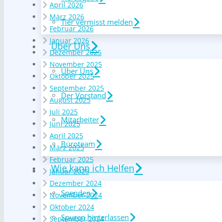
April 2026
März 2026
Tier vermisst melden
Februar 2026
Januar 2026
Über Uns
Dezember 2025
November 2025
Über Uns
Oktober 2025
September 2025
Der Vorstand
August 2025
Juli 2025
Mitarbeiter
Juni 2025
April 2025
Büroteam
März 2025
Februar 2025
Wie kann ich Helfen
Januar 2025
Dezember 2024
Spenden
November 2024
Oktober 2024
Spuren hinterlassen
September 2024