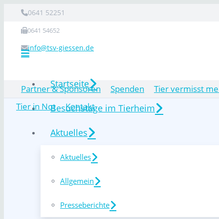
0641 52251
0641 54652
info@tsv-giessen.de
Startseite
Partner & Sponsoren
Spenden
Tier vermisst me
Tier in Not
Kontakt
Besuchstage im Tierheim
Aktuelles
Aktuelles
Allgemein
Presseberichte