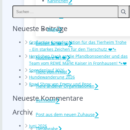
Kaninchen
Nager
Neueste Beiträge
Vögel
Großartige Spendenaktion für das Tierheim Trohe
Exoten 🐍|🦝|🐢
– Ein starkes Zeichen für den Tierschutz ❤️🐾
Herzlichen Dank an die Pfandbonspender und das
Nutztiere 🐄|🐖
Team vom REWE Markt Kaiser in Fronhausen! 🐾❤️
Spendenlauf 2026
Tiere von Privat
Hundewanderung 2026
Road Show von Emmy und Pepe
Tiere anderer Organisationen
Neueste Kommentare
Vermittelt
Archiv
Post aus dem neuen Zuhause
Juni 2026
Tierabgabe