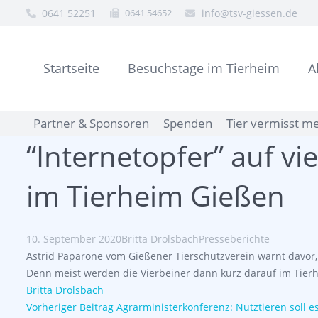
0641 52251
0641 54652
info@tsv-giessen.de
Startseite
Besuchstage im Tierheim
A
Partner & Sponsoren
Spenden
Tier vermisst m
“Internetopfer” auf vi
im Tierheim Gießen
10. September 2020
Britta Drolsbach
Presseberichte
Astrid Paparone vom Gießener Tierschutzverein warnt davor,
Denn meist werden die Vierbeiner dann kurz darauf im Tie
Britta Drolsbach
Vorheriger Beitrag
Agrarministerkonferenz: Nutztieren soll 