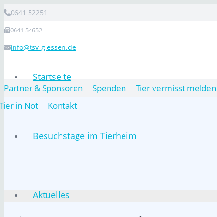
0641 52251
0641 54652
info@tsv-giessen.de
Startseite
Partner & Sponsoren
Spenden
Tier vermisst melden
Tier in Not
Kontakt
Besuchstage im Tierheim
Aktuelles