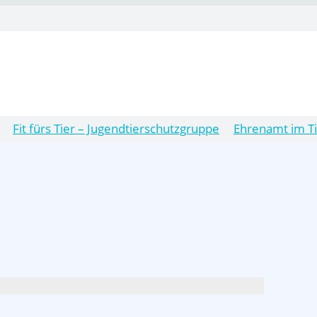
Fit fürs Tier – Jugendtierschutzgruppe
Ehrenamt im T