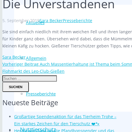
Die Unverstandenen
5. September 2019
Sara Becker
Presseberichte
Aktuelles
Sie sind einfach niedlich mit ihrem weichen Fell und ihren lange
für Kinder ganz oben. Übersehen wird dabei, dass die Mümmelm
kleinen Käfig zu hocken. Gießener Tierschützer geben Tipps, wi
Sara Becker
Allgemein
Vorheriger Beitrag
Auch Massentierhaltung ist Thema beim Somm
Flohmarkt des Leo-Club-Gießen
SUCHEN
Presseberichte
Neueste Beiträge
Großartige Spendenaktion für das Tierheim Trohe –
Ein starkes Zeichen für den Tierschutz ❤️🐾
Nutztierschutz
Herzlichen Dank an die Pfandbonspender und das