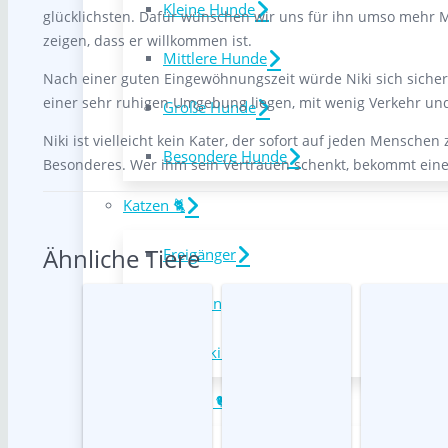
Kleine Hunde
glücklichsten. Dafür wünschen wir uns für ihn umso mehr
zeigen, dass er willkommen ist.
Mittlere Hunde
Nach einer guten Eingewöhnungszeit würde Niki sich sicherli
einer sehr ruhigen Umgebung liegen, mit wenig Verkehr und
Große Hunde
Niki ist vielleicht kein Kater, der sofort auf jeden Mensche
Besondere Hunde
Besonderes. Wer ihm sein Vertrauen schenkt, bekommt einen
Katzen 🐈
Ähnliche Tiere
Freigänger
Wohnungskatzen
Katzenkinder
Kleintiere 🐇|🐦|🐹