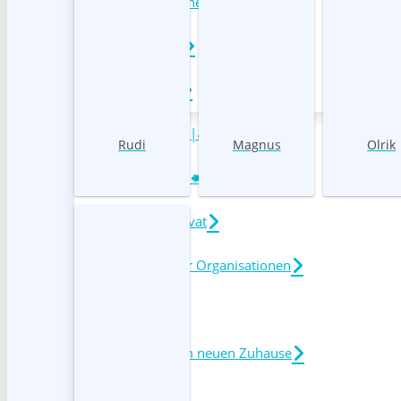
Kaninchen
Nager
Vögel
Exoten 🐍|🦝|🐢
Rudi
Magnus
Olrik
Nutztiere 🐄|🐖
Tiere von Privat
Tiere anderer Organisationen
Vermittelt
Post aus dem neuen Zuhause
Tierabgabe