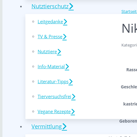
Nutztierschutz
Startsei
Leitgedanke
Ni
TV & Presse
Kategor
Nutztiere
Info-Material
Rass
Literatur-Tipps
Geschle
Tierversuchsfrei
kastri
Vegane Rezepte
Gebore
Vermittlung