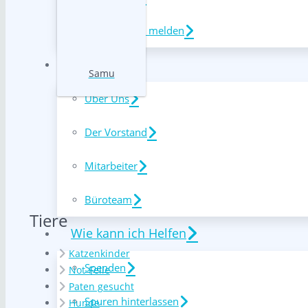
Tier vermisst melden
Über Uns
Samu
Über Uns
Der Vorstand
Mitarbeiter
Büroteam
Tiere
Wie kann ich Helfen
Katzenkinder
Spenden
Not-Felle
Paten gesucht
Spuren hinterlassen
Hunde