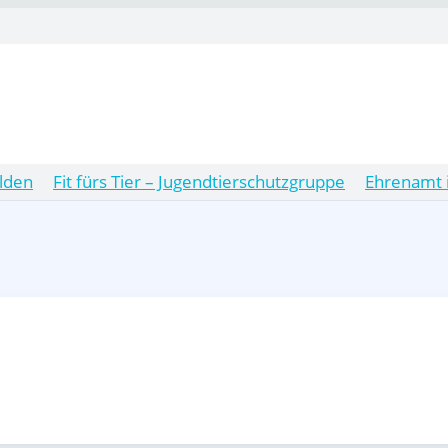
lden
Fit fürs Tier – Jugendtierschutzgruppe
Ehrenamt 