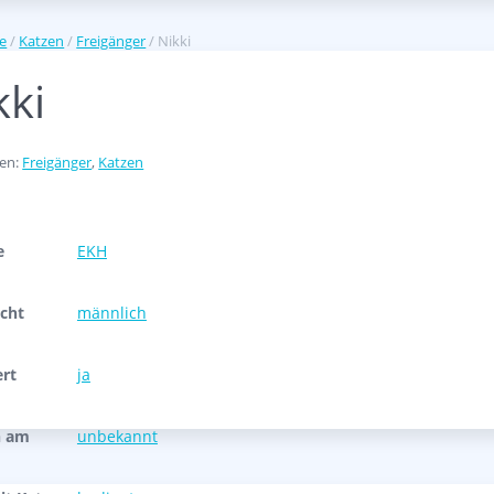
te
/
Katzen
/
Freigänger
/ Nikki
kki
ien:
Freigänger
,
Katzen
e
EKH
cht
männlich
ert
ja
n am
unbekannt