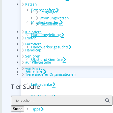
Katzen
Patenschaften
Freigänger
Wohnungskatzen
Mitglied werden
Katzenkinder
Kleintiere
Hundebegleitung
Exoten
Farmtiere
Handwerker gesucht!
Handicap
Senioren
Obst und Gemüse
auf Pflegestelle
von Privat
Wildtier
Tiere anderer Organisationen
Leitgedanke
Tier Suche
Wildtierfund
Tipps
Suche