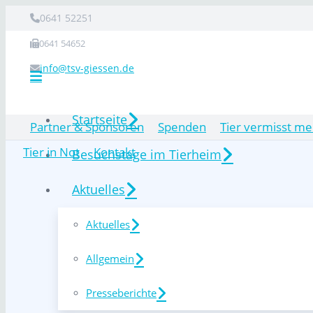
0641 52251
0641 54652
info@tsv-giessen.de
Startseite
Partner & Sponsoren
Spenden
Tier vermisst me
Tier in Not
Kontakt
Besuchstage im Tierheim
Aktuelles
Aktuelles
Allgemein
Presseberichte