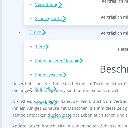
Verträglich m
Vermittlung
Verträglich m
Schutzgebühr
Tiere
Verträglich m
Tiere
Pate
Paten unserer Tiere ❤️
Besch
Paten gesucht
Unser hübscher Niki fühlt sich bei uns im Tierheim leider ü
Not Felle
die ungewohnte Umgebung sind für ihn einfach zu viel.
Niki ist ein schüchterner Kater, der Zeit braucht, um Ve
Hunde 🐕
ihn ein ruhiges Zuhause mit Menschen, die ihm diese Zeit 
Tempo entdecken dürfen, dass das Leben auch schön und si
Junghunde
Andere Katzen braucht Niki in seinem neuen Zuhause nicht 