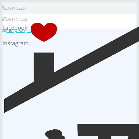
0641 52251
0641 54652
Facebook
info@tsv-giessen.de
Instagram