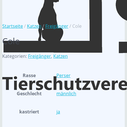
Startseite
/
Katzen
/
Freigänger
/ Cole
Cole
Kategorien:
Freigänger
,
Katzen
Rasse
Perser
Geschlecht
männlich
kastriert
ja