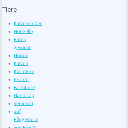
Tiere
Katzenkinder
Not-Felle
Paten
gesucht
Hunde
Katzen
Kleintiere
Exoten
Farmtiere
Handicap
Senioren
auf
Pflegestelle
von Privat