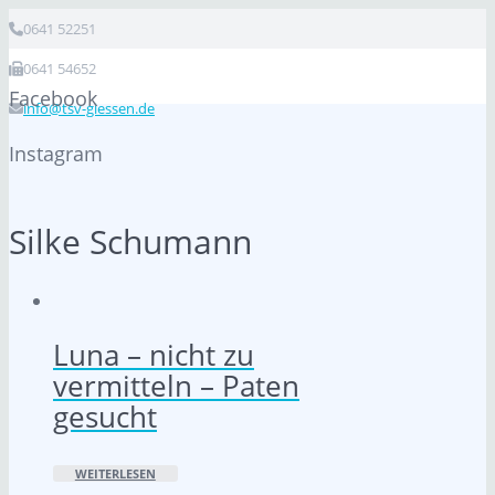
0641 52251
0641 54652
Facebook
info@tsv-giessen.de
Instagram
Silke Schumann
Luna – nicht zu
vermitteln – Paten
gesucht
WEITERLESEN