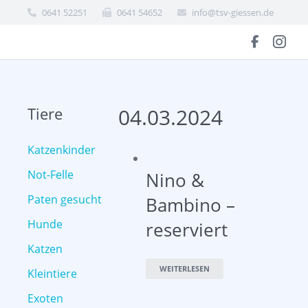
0641 52251
0641 54652
info@tsv-giessen.de
Tiere
04.03.2024
Katzenkinder
Not-Felle
Nino &
Paten gesucht
Bambino –
Hunde
reserviert
Katzen
WEITERLESEN
Kleintiere
Exoten