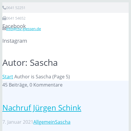
0641 52251
0641 54652
Facebook
info@tsv-giessen.de
Instagram
Autor:
Sascha
Start
Author is Sascha
(Page 5)
45 Beiträge, 0
Kommentare
Nachruf Jürgen Schink
7. Januar 2021
Allgemein
Sascha