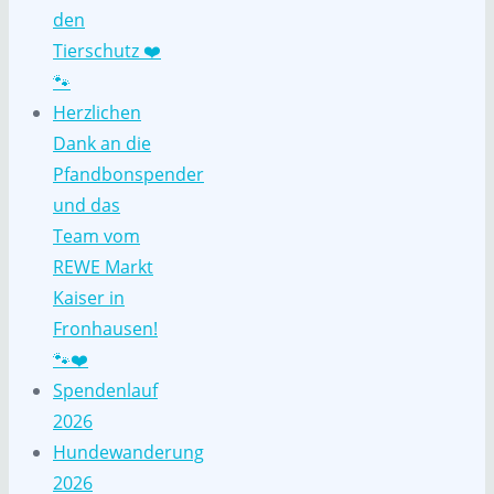
den
Tierschutz ❤️
🐾
Herzlichen
Dank an die
Pfandbonspender
und das
Team vom
REWE Markt
Kaiser in
Fronhausen!
🐾❤️
Spendenlauf
2026
Hundewanderung
2026