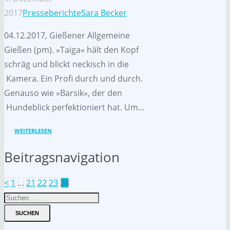
2017
Presseberichte
Sara Becker
04.12.2017, Gießener Allgemeine
Gießen (pm). »Taiga« hält den Kopf
schräg und blickt neckisch in die
Kamera. Ein Profi durch und durch.
Genauso wie »Barsik«, der den
Hundeblick perfektioniert hat. Um…
WEITERLESEN
Beitragsnavigation
<
1
…
21
22
23
24
SUCHEN