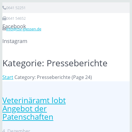
0641 52251
0641 54652
Facebook
info@tsv-giessen.de
Instagram
Kategorie:
Presseberichte
Start
Category: Presseberichte
(Page 24)
Veterinäramt lobt
Angebot der
Patenschaften
4. Dezember